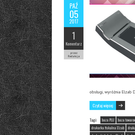
PAŹ
05
2017
1
Komentarz
przez
Redakcja
obsługi, wyróżnia Elzab
Czytaj więcej
Tagi:
baza PLU
baza towaro
drukarka fiskalna Elzab
druka