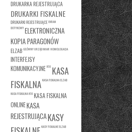
DRUKARKA REJESTRUJĄCA
DRUKARKI FISKALNE
DRUKARKI REJESTRUJĄCE
EKRAN
DOTYKOWY
ELEKTRONICZNA
KOPIA PARAGONÓW
GŁÓWNY URZĄD MIAR
HOMOLOGACJA
ELZAB
INTERFEJSY
K10
KOMUNIKACYJNE
KASA
KASA FISKALNA ELZAB
FISKALNA
KASA FISKALNA K10
KASA FISKALNA
KASA
ONLINE
REJESTRUJĄCA
KASY
KASY FISKALNE ELZAB
FISKALNE