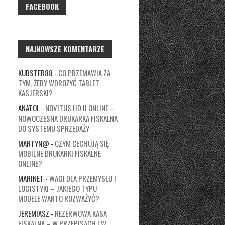
FACEBOOK
NAJNOWSZE KOMENTARZE
KUBSTER88
-
CO PRZEMAWIA ZA
TYM, ŻEBY WDROŻYĆ TABLET
KASJERSKI?
ANATOL
-
NOVITUS HD II ONLINE –
NOWOCZESNA DRUKARKA FISKALNA
DO SYSTEMU SPRZEDAŻY
MARTYN@
-
CZYM CECHUJĄ SIĘ
MOBILNE DRUKARKI FISKALNE
ONLINE?
MARINET
-
WAGI DLA PRZEMYSŁU I
LOGISTYKI – JAKIEGO TYPU
MODELE WARTO ROZWAŻYĆ?
JEREMIASZ
-
REZERWOWA KASA
FISKALNA – W PRZEPISACH I W