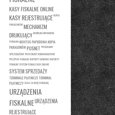
KASY FISKALNE ONLINE
KASY REJESTRUJĄCE
KOPIA
PARAGONÓW
MECHANIZM
MOBILNA DRUKARKA
DRUKUJĄCY
FISKALNA
NOVITUS
PAPIEROWA KOPIA
PARAGONÓW
PROGRAMY
POSNET
SPRZEDAŻOWE
PROTOKOŁY KOMUNIKACYJNE
PRZEPISY FISKALNE
RAPORTY DOBOWE
RAPORTY
FISKALNE
SYSTEM FISKALIZACJI ONLINE
SYSTEM SPRZEDAŻY
TERMINALE PŁATNICZE
TERMINAL
PŁATNICZY
ULGA ZA KASĘ FISKALNĄ
URZĄDZENIA
FISKALNE
URZĄDZENIA
REJESTRUJĄCE