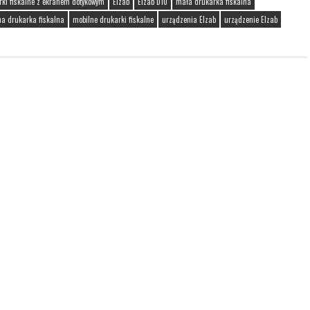
rki fiskalne z ekranem dotykowym
Elzab
Elzab D10
mała drukarka fiskalna
na drukarka fiskalna
mobilne drukarki fiskalne
urządzenia Elzab
urządzenie Elzab