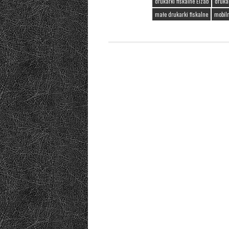
drukarki fiskalne Elzab
druka
małe drukarki fiskalne
mobil