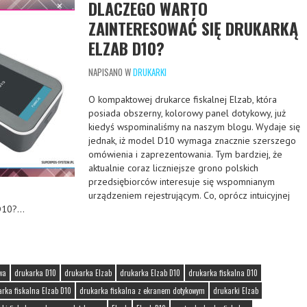
DLACZEGO WARTO
ZAINTERESOWAĆ SIĘ DRUKARKĄ
ELZAB D10?
NAPISANO W
DRUKARKI
O kompaktowej drukarce fiskalnej Elzab, która
posiada obszerny, kolorowy panel dotykowy, już
kiedyś wspominaliśmy na naszym blogu. Wydaje się
jednak, iż model D10 wymaga znacznie szerszego
omówienia i zaprezentowania. Tym bardziej, że
aktualnie coraz liczniejsze grono polskich
przedsiębiorców interesuje się wspomnianym
urządzeniem rejestrującym. Co, oprócz intuicyjnej
 D10?…
wa
drukarka D10
drukarka Elzab
drukarka Elzab D10
drukarka fiskalna D10
rka fiskalna Elzab D10
drukarka fiskalna z ekranem dotykowym
drukarki Elzab