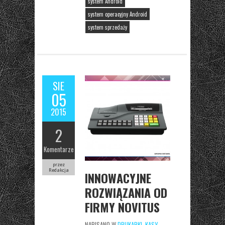
system Android
system operacyjny Android
system sprzedaży
SIE
05
2015
2
Komentarze
przez
Redakcja
INNOWACYJNE
ROZWIĄZANIA OD
FIRMY NOVITUS
NAPISANO W
DRUKARKI
,
KASY