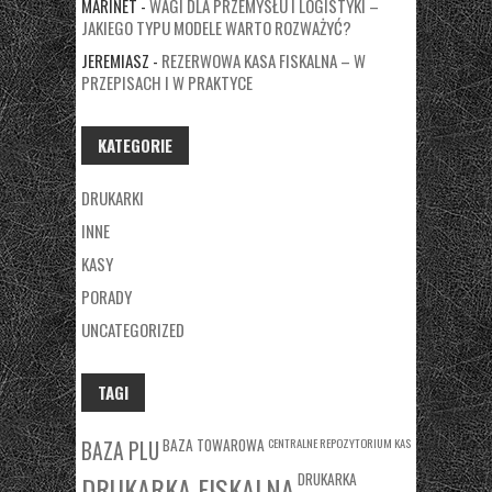
MARINET
-
WAGI DLA PRZEMYSŁU I LOGISTYKI –
JAKIEGO TYPU MODELE WARTO ROZWAŻYĆ?
JEREMIASZ
-
REZERWOWA KASA FISKALNA – W
PRZEPISACH I W PRAKTYCE
KATEGORIE
DRUKARKI
INNE
KASY
PORADY
UNCATEGORIZED
TAGI
BAZA TOWAROWA
CENTRALNE REPOZYTORIUM KAS
BAZA PLU
DRUKARKA
DRUKARKA FISKALNA