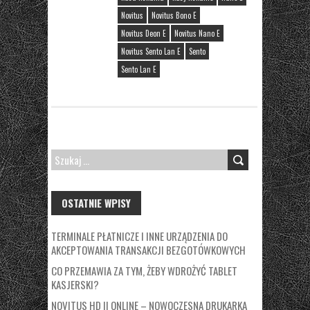
Novitus
Novitus Bono E
Novitus Deon E
Novitus Nano E
Novitus Sento Lan E
Sento
Sento Lan E
SZUKAJ:
OSTATNIE WPISY
TERMINALE PŁATNICZE I INNE URZĄDZENIA DO
AKCEPTOWANIA TRANSAKCJI BEZGOTÓWKOWYCH
CO PRZEMAWIA ZA TYM, ŻEBY WDROŻYĆ TABLET
KASJERSKI?
NOVITUS HD II ONLINE – NOWOCZESNA DRUKARKA