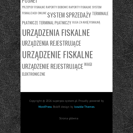
POSNET
PRZEPISY FISKALNE
RAPORTY DOBOWE
RAPORTY FISKALNE
SYSTEM
FISKALIZACJI ONLINE
TERMINALE
SYSTEM SPRZEDAŻY
PŁATNICZE
TERMINAL PŁATNICZY
ULGA ZA KASĘ FISKALNĄ
URZĄDZENIA FISKALNE
URZĄDZENIA REJESTRUJĄCE
URZĄDZENIE FISKALNE
WAGI
URZĄDZENIE REJESTRUJĄCE
ELEKTRONICZNE
Copyright © 2026 superpos-system.pl. Proudly powered by
WordPress
. BoldR design by
Iceable Themes
.
Strona główna