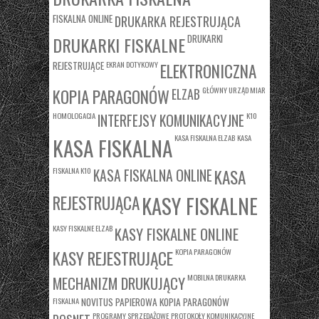
FISKALNA ONLINE
DRUKARKA REJESTRUJĄCA
DRUKARKI
DRUKARKI FISKALNE
REJESTRUJĄCE
EKRAN DOTYKOWY
ELEKTRONICZNA
KOPIA PARAGONÓW
GŁÓWNY URZĄD MIAR
ELZAB
HOMOLOGACJA
K10
INTERFEJSY KOMUNIKACYJNE
KASA FISKALNA ELZAB
KASA
KASA FISKALNA
FISKALNA K10
KASA
KASA FISKALNA ONLINE
REJESTRUJĄCA
KASY FISKALNE
KASY FISKALNE ELZAB
KASY FISKALNE ONLINE
KASY REJESTRUJĄCE
KOPIA PARAGONÓW
MOBILNA DRUKARKA
MECHANIZM DRUKUJĄCY
FISKALNA
NOVITUS
PAPIEROWA KOPIA PARAGONÓW
PROGRAMY SPRZEDAŻOWE
PROTOKOŁY KOMUNIKACYJNE