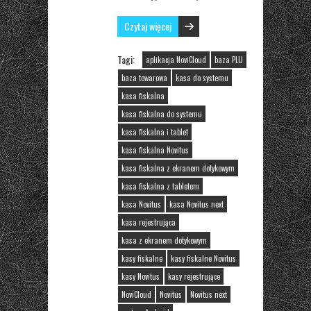
Czytaj więcej
Tagi:
aplikacja NoviCloud
baza PLU
baza towarowa
kasa do systemu
kasa fiskalna
kasa fiskalna do systemu
kasa fiskalna i tablet
kasa fiskalna Novitus
kasa fiskalna z ekranem dotykowym
kasa fiskalna z tabletem
kasa Novitus
kasa Novitus next
kasa rejestrująca
kasa z ekranem dotykowym
kasy fiskalne
kasy fiskalne Novitus
kasy Novitus
kasy rejestrujące
NoviCloud
Novitus
Novitus next