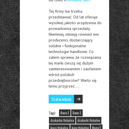
Tej firmy nie trzeba
przedstawiać. Od lat oferuje
wysokiej jakości urządzenia do
prowadzenia sprzedaży.
Niemniej, istnieją również inni
producenci, dostarczający
solidne i funkcjonalne
technologie handlowe. Co
zatem sprawia, że rozwiązania
tej marki cieszą się dużym
zainteresowaniem i zaufaniem
wśród polskich
przedsiębiorców? Warto się
temu przyjrzeć….
Czytaj więcej
Tagi:
Bono E
Deon E
drukarka fiskalna
drukarki fiskalne
kasa fiskalna
kasy fiskalne
Nano E