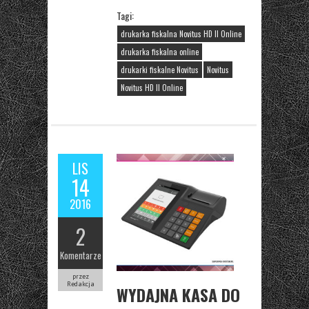
Tagi:
drukarka fiskalna Novitus HD II Online
drukarka fiskalna online
drukarki fiskalne Novitus
Novitus
Novitus HD II Online
LIS
14
2016
2
Komentarze
przez
Redakcja
WYDAJNA KASA DO