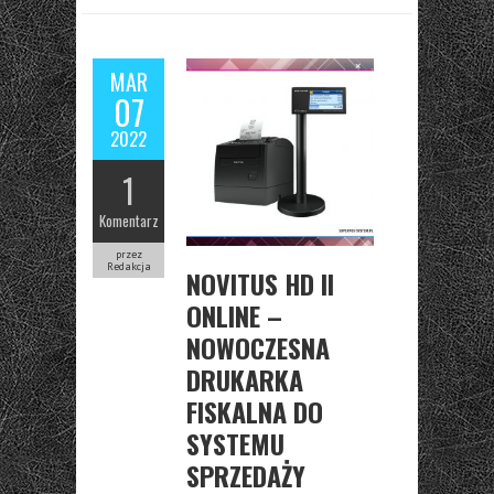
MAR
07
2022
1
Komentarz
przez
Redakcja
NOVITUS HD II
ONLINE –
NOWOCZESNA
DRUKARKA
FISKALNA DO
SYSTEMU
SPRZEDAŻY