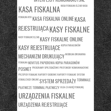
KASA FISKALNA ELZAB
KASA
KASA FISKALNA
FISKALNA K10
KASA
KASA FISKALNA ONLINE
REJESTRUJĄCA
KASY FISKALNE
KASY FISKALNE ELZAB
KASY FISKALNE ONLINE
KASY REJESTRUJĄCE
KOPIA PARAGONÓW
MOBILNA DRUKARKA
MECHANIZM DRUKUJĄCY
FISKALNA
NOVITUS
PAPIEROWA KOPIA PARAGONÓW
PROGRAMY SPRZEDAŻOWE
PROTOKOŁY KOMUNIKACYJNE
POSNET
PRZEPISY FISKALNE
RAPORTY DOBOWE
RAPORTY FISKALNE
SYSTEM
FISKALIZACJI ONLINE
TERMINALE
SYSTEM SPRZEDAŻY
PŁATNICZE
TERMINAL PŁATNICZY
ULGA ZA KASĘ FISKALNĄ
URZĄDZENIA FISKALNE
URZĄDZENIA REJESTRUJĄCE