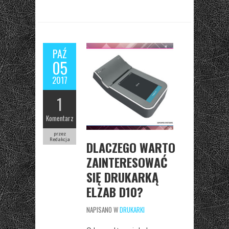
PAŹ
05
2017
1
Komentarz
przez
Redakcja
DLACZEGO WARTO
ZAINTERESOWAĆ
SIĘ DRUKARKĄ
ELZAB D10?
NAPISANO W
DRUKARKI