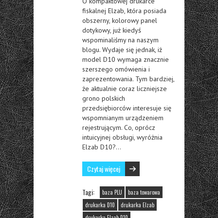
O kompaktowej drukarce
fiskalnej Elzab, która posiada
obszerny, kolorowy panel
dotykowy, już kiedyś
wspominaliśmy na naszym
blogu. Wydaje się jednak, iż
model D10 wymaga znacznie
szerszego omówienia i
zaprezentowania. Tym bardziej,
że aktualnie coraz liczniejsze
grono polskich
przedsiębiorców interesuje się
wspomnianym urządzeniem
rejestrującym. Co, oprócz
intuicyjnej obsługi, wyróżnia
Elzab D10?…
Czytaj więcej
Tagi:
baza PLU
baza towarowa
drukarka D10
drukarka Elzab
drukarka Elzab D10