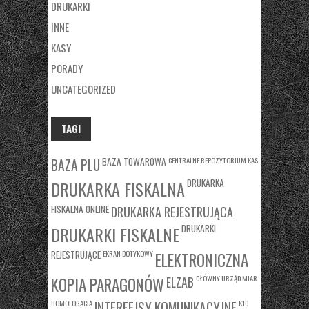
DRUKARKI
INNE
KASY
PORADY
UNCATEGORIZED
TAGI
BAZA TOWAROWA
CENTRALNE REPOZYTORIUM KAS
BAZA PLU
DRUKARKA
DRUKARKA FISKALNA
FISKALNA ONLINE
DRUKARKA REJESTRUJĄCA
DRUKARKI
DRUKARKI FISKALNE
REJESTRUJĄCE
EKRAN DOTYKOWY
ELEKTRONICZNA
KOPIA PARAGONÓW
GŁÓWNY URZĄD MIAR
ELZAB
HOMOLOGACJA
K10
INTERFEJSY KOMUNIKACYJNE