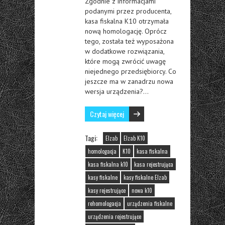
Zgodnie z informacjami
podanymi przez producenta,
kasa fiskalna K10 otrzymała
nową homologację. Oprócz
tego, została też wyposażona
w dodatkowe rozwiązania,
które mogą zwrócić uwagę
niejednego przedsiębiorcy. Co
jeszcze ma w zanadrzu nowa
wersja urządzenia?…
Czytaj więcej
Tagi:
Elzab
Elzab K10
homologacja
K10
kasa fiskalna
kasa fiskalna k10
kasa rejestrująca
kasy fiskalne
kasy fiskalne Elzab
kasy rejestrujące
nowa k10
rehomologacja
urządzenia fiskalne
urządzenia rejestrujące