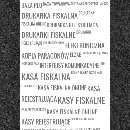
BAZA TOWAROWA
CENTRALNE REPOZYTORIUM KAS
BAZA PLU
DRUKARKA
DRUKARKA FISKALNA
FISKALNA ONLINE
DRUKARKA REJESTRUJĄCA
DRUKARKI
DRUKARKI FISKALNE
REJESTRUJĄCE
EKRAN DOTYKOWY
ELEKTRONICZNA
KOPIA PARAGONÓW
GŁÓWNY URZĄD MIAR
ELZAB
HOMOLOGACJA
K10
INTERFEJSY KOMUNIKACYJNE
KASA FISKALNA ELZAB
KASA
KASA FISKALNA
FISKALNA K10
KASA
KASA FISKALNA ONLINE
REJESTRUJĄCA
KASY FISKALNE
KASY FISKALNE ELZAB
KASY FISKALNE ONLINE
KASY REJESTRUJĄCE
KOPIA PARAGONÓW
MOBILNA DRUKARKA