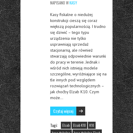
NAPISANO W
KASY
Kasy fiskalne o niedużej
konstrukcji cieszą się coraz
większą popularnością. I trudno
się dziwić – tego typu
urządzenia nie tylko
usprawniają sprzedaż
stacjonarną, ale również
stwarzają odpowiednie warunki
do pracy w terenie. Jednak i
wśród nich istnieją modele
szczególne, wyróżniające się na
tle innych pod względem
rozwiązań technologicznych –
jak choćby Elzab K10. Czym
może…
Czytaj więcej
Tagi:
Elzab
Elzab K10
K10