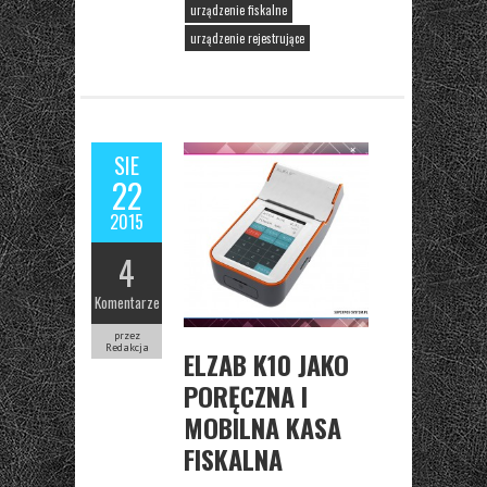
urządzenie fiskalne
urządzenie rejestrujące
SIE
22
2015
4
Komentarze
przez
Redakcja
ELZAB K10 JAKO
PORĘCZNA I
MOBILNA KASA
FISKALNA