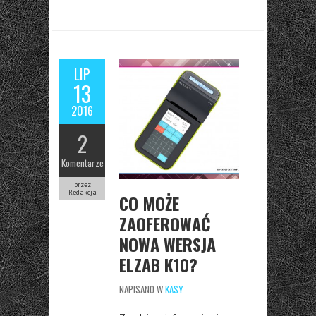
LIP
13
2016
2
Komentarze
przez
Redakcja
CO MOŻE
ZAOFEROWAĆ
NOWA WERSJA
ELZAB K10?
NAPISANO W
KASY