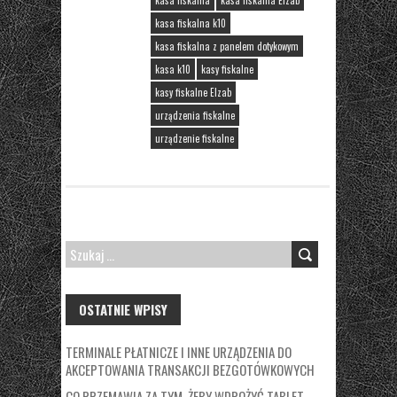
kasa fiskalna
kasa fiskalna Elzab
kasa fiskalna k10
kasa fiskalna z panelem dotykowym
kasa k10
kasy fiskalne
kasy fiskalne Elzab
urządzenia fiskalne
urządzenie fiskalne
SZUKAJ:
OSTATNIE WPISY
TERMINALE PŁATNICZE I INNE URZĄDZENIA DO
AKCEPTOWANIA TRANSAKCJI BEZGOTÓWKOWYCH
CO PRZEMAWIA ZA TYM, ŻEBY WDROŻYĆ TABLET