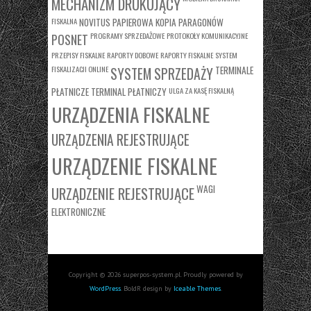
MECHANIZM DRUKUJĄCY
FISKALNA
NOVITUS
PAPIEROWA KOPIA PARAGONÓW
PROGRAMY SPRZEDAŻOWE
PROTOKOŁY KOMUNIKACYJNE
POSNET
PRZEPISY FISKALNE
RAPORTY DOBOWE
RAPORTY FISKALNE
SYSTEM
FISKALIZACJI ONLINE
TERMINALE
SYSTEM SPRZEDAŻY
PŁATNICZE
TERMINAL PŁATNICZY
ULGA ZA KASĘ FISKALNĄ
URZĄDZENIA FISKALNE
URZĄDZENIA REJESTRUJĄCE
URZĄDZENIE FISKALNE
WAGI
URZĄDZENIE REJESTRUJĄCE
ELEKTRONICZNE
Copyright © 2026 superpos-system.pl. Proudly powered by
WordPress
. BoldR design by
Iceable Themes
.