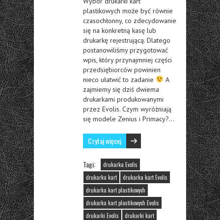
Wybór drukarki kart
plastikowych może być równie
czasochłonny, co zdecydowanie
się na konkretną kasę lub
drukarkę rejestrującą. Dlatego
postanowiliśmy przygotować
wpis, który przynajmniej części
przedsiębiorców powinien
nieco ułatwić to zadanie
A
zajmiemy się dziś dwiema
drukarkami produkowanymi
przez Evolis. Czym wyróżniają
się modele Zenius i Primacy?…
Czytaj więcej
Tagi:
drukarka Evolis
drukarka kart
drukarka kart Evolis
drukarka kart plastikowych
drukarka kart plastikowych Evolis
drukarki Evolis
drukarki kart