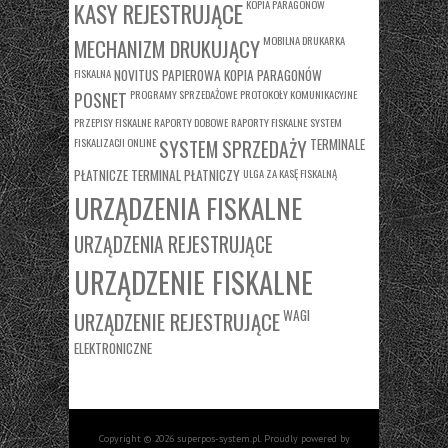
KASY REJESTRUJĄCE
KOPIA PARAGONÓW
MOBILNA DRUKARKA
MECHANIZM DRUKUJĄCY
FISKALNA
NOVITUS
PAPIEROWA KOPIA PARAGONÓW
PROGRAMY SPRZEDAŻOWE
PROTOKOŁY KOMUNIKACYJNE
POSNET
PRZEPISY FISKALNE
RAPORTY DOBOWE
RAPORTY FISKALNE
SYSTEM
FISKALIZACJI ONLINE
TERMINALE
SYSTEM SPRZEDAŻY
PŁATNICZE
TERMINAL PŁATNICZY
ULGA ZA KASĘ FISKALNĄ
URZĄDZENIA FISKALNE
URZĄDZENIA REJESTRUJĄCE
URZĄDZENIE FISKALNE
WAGI
URZĄDZENIE REJESTRUJĄCE
ELEKTRONICZNE
Copyright © 2026 superpos-system.pl. Proudly powered by