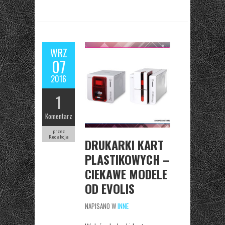
WRZ
07
2016
1
Komentarz
przez
Redakcja
DRUKARKI KART
PLASTIKOWYCH –
CIEKAWE MODELE
OD EVOLIS
NAPISANO W
INNE