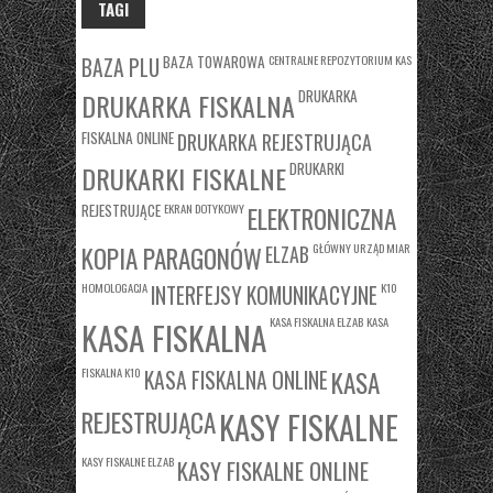
TAGI
BAZA TOWAROWA
CENTRALNE REPOZYTORIUM KAS
BAZA PLU
DRUKARKA
DRUKARKA FISKALNA
FISKALNA ONLINE
DRUKARKA REJESTRUJĄCA
DRUKARKI
DRUKARKI FISKALNE
REJESTRUJĄCE
EKRAN DOTYKOWY
ELEKTRONICZNA
KOPIA PARAGONÓW
GŁÓWNY URZĄD MIAR
ELZAB
HOMOLOGACJA
K10
INTERFEJSY KOMUNIKACYJNE
KASA FISKALNA ELZAB
KASA
KASA FISKALNA
FISKALNA K10
KASA
KASA FISKALNA ONLINE
REJESTRUJĄCA
KASY FISKALNE
KASY FISKALNE ELZAB
KASY FISKALNE ONLINE