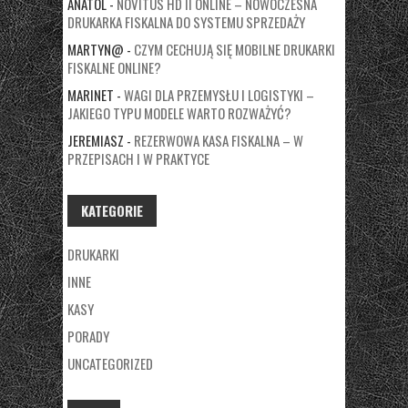
ANATOL
-
NOVITUS HD II ONLINE – NOWOCZESNA
DRUKARKA FISKALNA DO SYSTEMU SPRZEDAŻY
MARTYN@
-
CZYM CECHUJĄ SIĘ MOBILNE DRUKARKI
FISKALNE ONLINE?
MARINET
-
WAGI DLA PRZEMYSŁU I LOGISTYKI –
JAKIEGO TYPU MODELE WARTO ROZWAŻYĆ?
JEREMIASZ
-
REZERWOWA KASA FISKALNA – W
PRZEPISACH I W PRAKTYCE
KATEGORIE
DRUKARKI
INNE
KASY
PORADY
UNCATEGORIZED