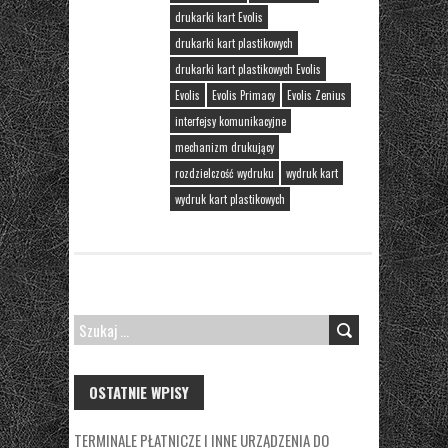
drukarki kart Evolis
drukarki kart plastikowych
drukarki kart plastikowych Evolis
Evolis
Evolis Primacy
Evolis Zenius
interfejsy komunikacyjne
mechanizm drukujący
rozdzielczość wydruku
wydruk kart
wydruk kart plastikowych
SZUKAJ:
OSTATNIE WPISY
TERMINALE PŁATNICZE I INNE URZĄDZENIA DO