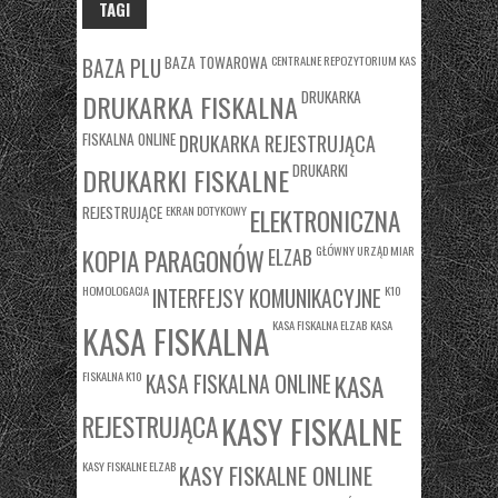
TAGI
BAZA TOWAROWA
CENTRALNE REPOZYTORIUM KAS
BAZA PLU
DRUKARKA
DRUKARKA FISKALNA
FISKALNA ONLINE
DRUKARKA REJESTRUJĄCA
DRUKARKI
DRUKARKI FISKALNE
REJESTRUJĄCE
EKRAN DOTYKOWY
ELEKTRONICZNA
KOPIA PARAGONÓW
GŁÓWNY URZĄD MIAR
ELZAB
HOMOLOGACJA
K10
INTERFEJSY KOMUNIKACYJNE
KASA FISKALNA ELZAB
KASA
KASA FISKALNA
FISKALNA K10
KASA
KASA FISKALNA ONLINE
REJESTRUJĄCA
KASY FISKALNE
KASY FISKALNE ELZAB
KASY FISKALNE ONLINE