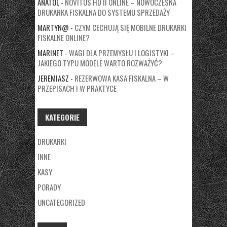
ANATOL
-
NOVITUS HD II ONLINE – NOWOCZESNA
DRUKARKA FISKALNA DO SYSTEMU SPRZEDAŻY
MARTYN@
-
CZYM CECHUJĄ SIĘ MOBILNE DRUKARKI
FISKALNE ONLINE?
MARINET
-
WAGI DLA PRZEMYSŁU I LOGISTYKI –
JAKIEGO TYPU MODELE WARTO ROZWAŻYĆ?
JEREMIASZ
-
REZERWOWA KASA FISKALNA – W
PRZEPISACH I W PRAKTYCE
KATEGORIE
DRUKARKI
INNE
KASY
PORADY
UNCATEGORIZED