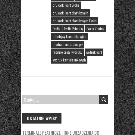
drukarki kart Evolis
drukarki kart plastikowych
drukarki kart plastikowych Evolis
Evolis
Evolis Primacy
Evolis Zenius
interfejsy komunikacyjne
mechanizm drukujący
rozdzielczość wydruku
wydruk kart
wydruk kart plastikowych
SZUKAJ:
OSTATNIE WPISY
TERMINALE PŁATNICZE I INNE URZĄDZENIA DO