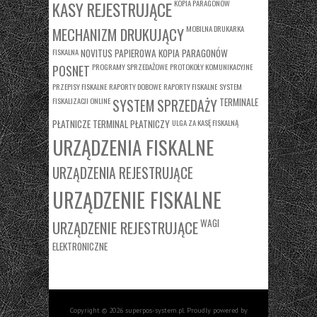
KASY REJESTRUJĄCE
KOPIA PARAGONÓW
MOBILNA DRUKARKA
MECHANIZM DRUKUJĄCY
FISKALNA
NOVITUS
PAPIEROWA KOPIA PARAGONÓW
PROGRAMY SPRZEDAŻOWE
PROTOKOŁY KOMUNIKACYJNE
POSNET
PRZEPISY FISKALNE
RAPORTY DOBOWE
RAPORTY FISKALNE
SYSTEM
FISKALIZACJI ONLINE
TERMINALE
SYSTEM SPRZEDAŻY
PŁATNICZE
TERMINAL PŁATNICZY
ULGA ZA KASĘ FISKALNĄ
URZĄDZENIA FISKALNE
URZĄDZENIA REJESTRUJĄCE
URZĄDZENIE FISKALNE
WAGI
URZĄDZENIE REJESTRUJĄCE
ELEKTRONICZNE
Copyright © 2026 superpos-system.pl. Proudly powered by