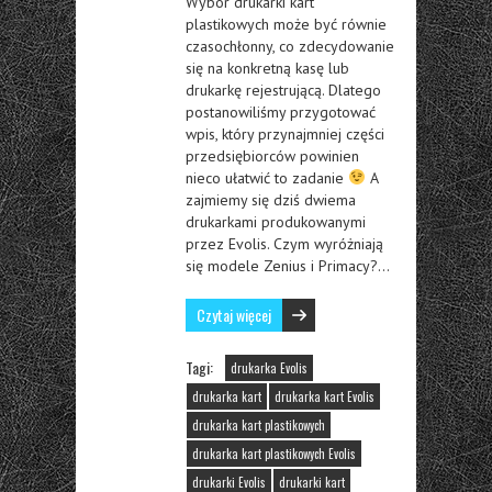
Wybór drukarki kart
plastikowych może być równie
czasochłonny, co zdecydowanie
się na konkretną kasę lub
drukarkę rejestrującą. Dlatego
postanowiliśmy przygotować
wpis, który przynajmniej części
przedsiębiorców powinien
nieco ułatwić to zadanie
A
zajmiemy się dziś dwiema
drukarkami produkowanymi
przez Evolis. Czym wyróżniają
się modele Zenius i Primacy?…
Czytaj więcej
Tagi:
drukarka Evolis
drukarka kart
drukarka kart Evolis
drukarka kart plastikowych
drukarka kart plastikowych Evolis
drukarki Evolis
drukarki kart