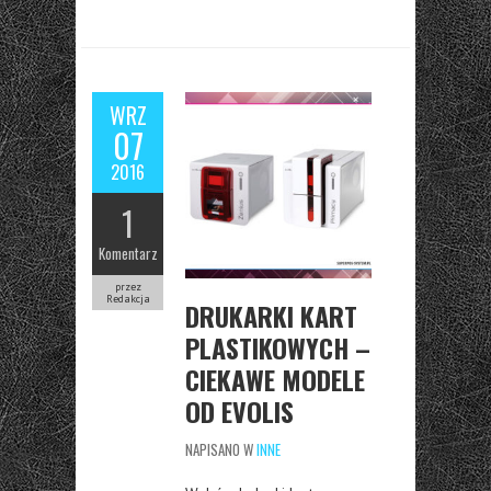
WRZ
07
2016
1
Komentarz
przez
Redakcja
DRUKARKI KART
PLASTIKOWYCH –
CIEKAWE MODELE
OD EVOLIS
NAPISANO W
INNE