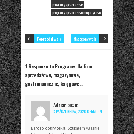
programy sprzedażowe
programy sprzedażowo-magazynowe
Poprzedni wpis
Następny wpis
1 Response to Programy dla firm –
sprzedażowe, magazynowe,
gastronomiczne, księgowe…
Adrian
pisze:
8 PAŹDZIERNIKA, 2020 O 4:53 PM
Bardzo dobry tekst! Szukałem własnie