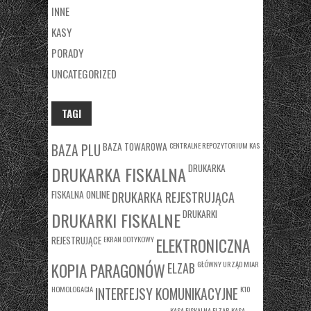
INNE
KASY
PORADY
UNCATEGORIZED
TAGI
BAZA TOWAROWA
CENTRALNE REPOZYTORIUM KAS
BAZA PLU
DRUKARKA
DRUKARKA FISKALNA
FISKALNA ONLINE
DRUKARKA REJESTRUJĄCA
DRUKARKI
DRUKARKI FISKALNE
REJESTRUJĄCE
EKRAN DOTYKOWY
ELEKTRONICZNA
KOPIA PARAGONÓW
GŁÓWNY URZĄD MIAR
ELZAB
HOMOLOGACJA
K10
INTERFEJSY KOMUNIKACYJNE
KASA FISKALNA ELZAB
KASA