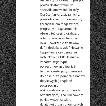
restauracji czy kawiarni jest po
prostu dostosowane do
specyfiki omawianej branży.
Oprócz funkcji związanych z
prowadzeniem sprzedaży czy
zarządzaniem magazynem,
programy dla gastronomii
oferują też często graficzne
odwzorowanie stolików w
lokalu, tworzenie zestawów
dań i dodatków, zdefiniowanie
happy hours czy dzielenie
rachunków na kilku klientów.
Ponadto, tego typu
oprogramowanie jest już
bardzo często przystosowane
do obsługi za pomocą ekranów
dotykowych (urządzeń
powszechnie
wykorzystywanych w barach i
restauracjach). I co kluczowe z
punktu widzenia wielu
działalności gastronomicznych