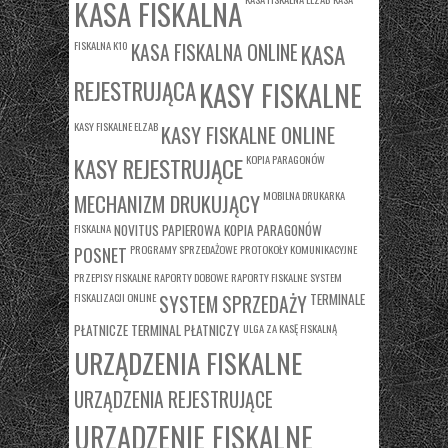
KASA FISKALNA
FISKALNA K10
KASA
KASA FISKALNA ONLINE
REJESTRUJĄCA
KASY FISKALNE
KASY FISKALNE ELZAB
KASY FISKALNE ONLINE
KASY REJESTRUJĄCE
KOPIA PARAGONÓW
MOBILNA DRUKARKA
MECHANIZM DRUKUJĄCY
FISKALNA
NOVITUS
PAPIEROWA KOPIA PARAGONÓW
PROGRAMY SPRZEDAŻOWE
PROTOKOŁY KOMUNIKACYJNE
POSNET
PRZEPISY FISKALNE
RAPORTY DOBOWE
RAPORTY FISKALNE
SYSTEM
FISKALIZACJI ONLINE
TERMINALE
SYSTEM SPRZEDAŻY
PŁATNICZE
TERMINAL PŁATNICZY
ULGA ZA KASĘ FISKALNĄ
URZĄDZENIA FISKALNE
URZĄDZENIA REJESTRUJĄCE
URZĄDZENIE FISKALNE