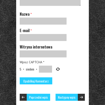
Nazwa
*
E-mail
*
Witryna internetowa
Wpisz CAPTCHA
*
5
×
siedem
=
Poprzedni wpis
Następny wpis