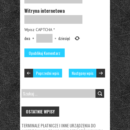
Witryna internetowa
Wpisz CAPTCHA
*
dwa
+
=
dziesięć
Poprzedni wpis
Następny wpis
SZUKAJ:
OSTATNIE WPISY
TERMINALE PŁATNICZE I INNE URZĄDZENIA DO