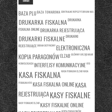
TAGI
BAZA TOWAROWA
CENTRALNE REPOZYTORIUM KAS
BAZA PLU
DRUKARKA
DRUKARKA FISKALNA
FISKALNA ONLINE
DRUKARKA REJESTRUJĄCA
DRUKARKI
DRUKARKI FISKALNE
REJESTRUJĄCE
EKRAN DOTYKOWY
ELEKTRONICZNA
KOPIA PARAGONÓW
GŁÓWNY URZĄD MIAR
ELZAB
HOMOLOGACJA
K10
INTERFEJSY KOMUNIKACYJNE
KASA FISKALNA ELZAB
KASA
KASA FISKALNA
FISKALNA K10
KASA
KASA FISKALNA ONLINE
REJESTRUJĄCA
KASY FISKALNE
KASY FISKALNE ELZAB
KASY FISKALNE ONLINE
KOPIA PARAGONÓW