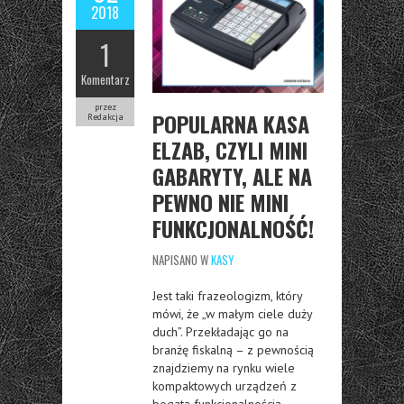
2018
1
Komentarz
przez
POPULARNA KASA
Redakcja
ELZAB, CZYLI MINI
GABARYTY, ALE NA
PEWNO NIE MINI
FUNKCJONALNOŚĆ!
NAPISANO W
KASY
Jest taki frazeologizm, który
mówi, że „w małym ciele duży
duch”. Przekładając go na
branżę fiskalną – z pewnością
znajdziemy na rynku wiele
kompaktowych urządzeń z