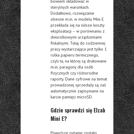
bowiem składować w
sterylnych warunkach.
Dodatkowo, rozwiązanie
obecne m.in. w modelu Mini E
przekłada się na niższe koszty
eksploatacji – w porównaniu z
dwurolkowymi urządzeniami
fiskalnymi. Tutaj do codziennej
pracy wystarczająca jest tylko 1
rolka papieru termicznego,
czyli ta, na której są drukowane
m.in. paragony dla osób
fizycznych czy różnorodne
raporty. Dane cyfrowe na temat
prowadzonej sprzedaży są zaś
automatycznie zapisywane na
karcie pamięci microSD.
Gdzie sprawdzi się Elzab
Mini E?
Powyższe pytanie zostało