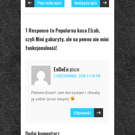
Poprzedni wpis
Następny wpis
1 Response to Popularna kasa Elzab,
czyli Mini gabaryty, ale na pewno nie mini
funkcjonalność!
EnDoEn
pisze:
3 PAŹDZIERNIKA, 2018 O 1:14 PM
Potwierdzam! sam korzystam i chwalę
ją sobie (oraz innym)
Odpowiedz
Dodaj komentarz