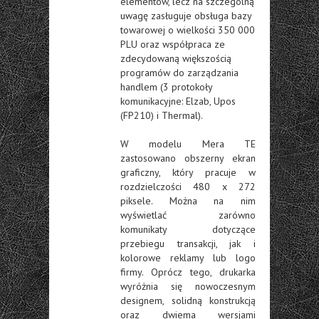
elementów, lecz na szczególną
uwagę zasługuje obsługa bazy
towarowej o wielkości 350 000
PLU oraz współpraca ze
zdecydowaną większością
programów do zarządzania
handlem (3 protokoły
komunikacyjne: Elzab, Upos
(FP210) i Thermal).
W modelu Mera TE
zastosowano obszerny ekran
graficzny, który pracuje w
rozdzielczości 480 x 272
piksele. Można na nim
wyświetlać zarówno
komunikaty dotyczące
przebiegu transakcji, jak i
kolorowe reklamy lub logo
firmy. Oprócz tego, drukarka
wyróżnia się nowoczesnym
designem, solidną konstrukcją
oraz dwiema wersjami