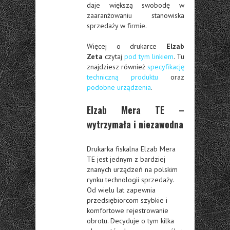
daje większą swobodę w
zaaranżowaniu stanowiska
sprzedaży w firmie.
Więcej o drukarce
Elzab
Zeta
czytaj
pod tym linkiem
. Tu
znajdziesz również
specyfikację
techniczną produktu
oraz
podobne urządzenia
.
Elzab Mera TE –
wytrzymała i niezawodna
Drukarka fiskalna Elzab Mera
TE jest jednym z bardziej
znanych urządzeń na polskim
rynku technologii sprzedaży.
Od wielu lat zapewnia
przedsiębiorcom szybkie i
komfortowe rejestrowanie
obrotu. Decyduje o tym kilka