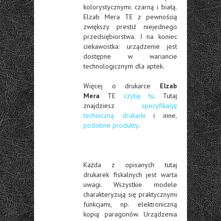
kolorystycznymi: czarną i białą.
Elzab Mera TE z pewnością
zwiększy prestiż niejednego
przedsiębiorstwa. I na koniec
ciekawostka: urządzenie jest
dostępne w wariancie
technologicznym dla aptek.
Więcej o drukarce
Elzab
Mera
TE
czytaj tu
. Tutaj
znajdziesz
specyfikację
techniczną drukarki
i inne,
podobne produkty
.
Każda z opisanych tutaj
drukarek fiskalnych jest warta
uwagi. Wszystkie modele
charakteryzują się praktycznymi
funkcjami, np. elektroniczną
kopią paragonów. Urządzenia