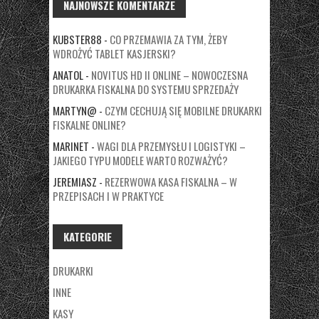
NAJNOWSZE KOMENTARZE
KUBSTER88
-
CO PRZEMAWIA ZA TYM, ŻEBY
WDROŻYĆ TABLET KASJERSKI?
ANATOL
-
NOVITUS HD II ONLINE – NOWOCZESNA
DRUKARKA FISKALNA DO SYSTEMU SPRZEDAŻY
MARTYN@
-
CZYM CECHUJĄ SIĘ MOBILNE DRUKARKI
FISKALNE ONLINE?
MARINET
-
WAGI DLA PRZEMYSŁU I LOGISTYKI –
JAKIEGO TYPU MODELE WARTO ROZWAŻYĆ?
JEREMIASZ
-
REZERWOWA KASA FISKALNA – W
PRZEPISACH I W PRAKTYCE
KATEGORIE
DRUKARKI
INNE
KASY