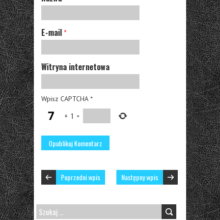
E-mail
*
Witryna internetowa
Wpisz CAPTCHA
*
+
1
=
Poprzedni wpis
Następny wpis
SZUKAJ: