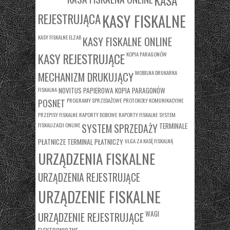
KASA
REJESTRUJĄCA
KASY FISKALNE
KASY FISKALNE ELZAB
KASY FISKALNE ONLINE
KASY REJESTRUJĄCE
KOPIA PARAGONÓW
MOBILNA DRUKARKA
MECHANIZM DRUKUJĄCY
FISKALNA
NOVITUS
PAPIEROWA KOPIA PARAGONÓW
PROGRAMY SPRZEDAŻOWE
PROTOKOŁY KOMUNIKACYJNE
POSNET
PRZEPISY FISKALNE
RAPORTY DOBOWE
RAPORTY FISKALNE
SYSTEM
FISKALIZACJI ONLINE
TERMINALE
SYSTEM SPRZEDAŻY
PŁATNICZE
TERMINAL PŁATNICZY
ULGA ZA KASĘ FISKALNĄ
URZĄDZENIA FISKALNE
URZĄDZENIA REJESTRUJĄCE
URZĄDZENIE FISKALNE
WAGI
URZĄDZENIE REJESTRUJĄCE