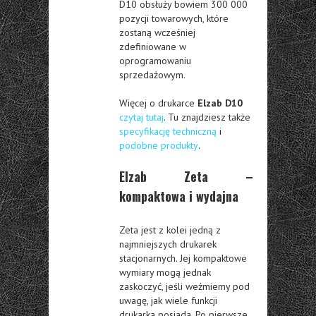
D10 obsłuży bowiem 300 000
pozycji towarowych, które
zostaną wcześniej
zdefiniowane w
oprogramowaniu
sprzedażowym.
Więcej o drukarce
Elzab D10
czytaj tutaj
. Tu znajdziesz także
specyfikację techniczną
i
podobne produkty
.
Elzab Zeta –
kompaktowa i wydajna
Zeta jest z kolei jedną z
najmniejszych drukarek
stacjonarnych. Jej kompaktowe
wymiary mogą jednak
zaskoczyć, jeśli weźmiemy pod
uwagę, jak wiele funkcji
drukarka posiada. Po pierwsze,