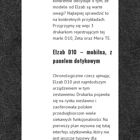
konkretnie decyduje o tym, że
modele od Elzab są warte
uwagi? Najlepiej sprawdzić to
na konkretnych przykładach.
Przyjrzyjmy się więc 3
drukarkom rejestrującym tej
marki: D10, Zeta oraz Mera TE.
Elzab D10 – mobilna, z
panelem dotykowym
Chronologicznie rzecz ujmując,
Elzab D10 jest najmłodszym
urządzeniem w tym
zestawieniu. Drukarka pojawiła
się na rynku niedawno i
zaoferowała polskim
przedsiębiorcom wiele
ciekawych funkcjonalności. Na
pierwszy plan wysuwa się tutaj
interfejs użytkownika, który nie
jest jeszcze typowy dla