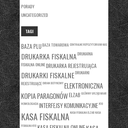
PORADY
UNCATEGORIZED
TAGI
BAZA TOWAROWA
CENTRALNE REPOZYTORIUM KAS
BAZA PLU
DRUKARKA
DRUKARKA FISKALNA
FISKALNA ONLINE
DRUKARKA REJESTRUJĄCA
DRUKARKI
DRUKARKI FISKALNE
REJESTRUJĄCE
EKRAN DOTYKOWY
ELEKTRONICZNA
KOPIA PARAGONÓW
GŁÓWNY URZĄD MIAR
ELZAB
HOMOLOGACJA
K10
INTERFEJSY KOMUNIKACYJNE
KASA FISKALNA ELZAB
KASA
KASA FISKALNA
FISKALNA K10
KASA FISKALNA ONLINE