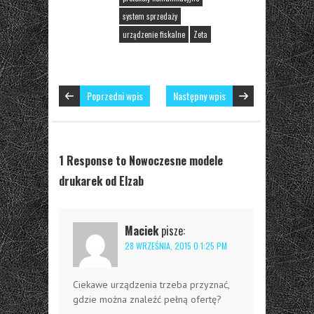
system sprzedaży
urządzenie fiskalne
Zeta
Poprzedni wpis
Następny wpis
1 Response to Nowoczesne modele
drukarek od Elzab
Maciek
pisze:
28 WRZEŚNIA, 2015 O 1:25 PM
Ciekawe urządzenia trzeba przyznać,
gdzie można znaleźć pełną ofertę?