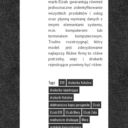
marki Elzab gwarantują również
jednoznaczne zidentyfikowanie
wszystkich produktów i usług
oraz płynną wymianę danych z
innymi elementami systemu,
m.in. komputerem lub
terminalem komputerowym.
Trudno rozstrzygnąć, który
model jest zdecydowanie
najlepszy. Różne firmy to różne
potrzeby, więc i drukarki
rejestrujące powinny być różne.
Tagi:
D10
drukarka fiskalna
drukarka rejestrująca
drukarki fiskalne
elektroniczna kopia paragonów
Elzab
Elzab D10
Elzab Mera
Elzab Zeta
mechanizm drukujący
Mera
protokoły komunikacyjne