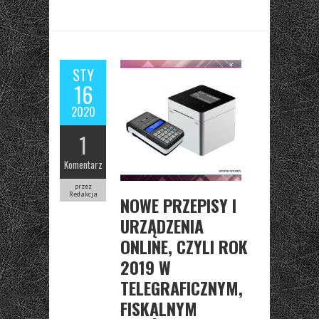
STY
16
2020
1
Komentarz
przez
Redakcja
NOWE PRZEPISY I
URZĄDZENIA
ONLINE, CZYLI ROK
2019 W
TELEGRAFICZNYM,
FISKALNYM