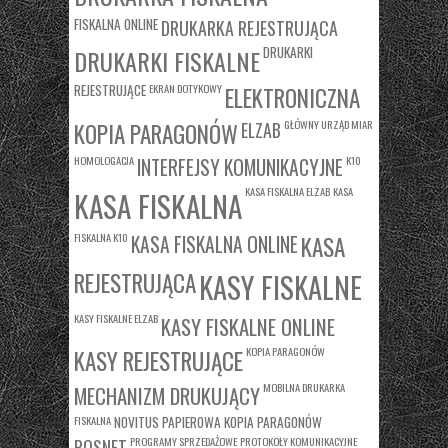
FISKALNA ONLINE
DRUKARKA REJESTRUJĄCA
DRUKARKI
DRUKARKI FISKALNE
REJESTRUJĄCE
EKRAN DOTYKOWY
ELEKTRONICZNA
KOPIA PARAGONÓW
GŁÓWNY URZĄD MIAR
ELZAB
HOMOLOGACJA
K10
INTERFEJSY KOMUNIKACYJNE
KASA FISKALNA ELZAB
KASA
KASA FISKALNA
FISKALNA K10
KASA
KASA FISKALNA ONLINE
REJESTRUJĄCA
KASY FISKALNE
KASY FISKALNE ELZAB
KASY FISKALNE ONLINE
KASY REJESTRUJĄCE
KOPIA PARAGONÓW
MOBILNA DRUKARKA
MECHANIZM DRUKUJĄCY
FISKALNA
NOVITUS
PAPIEROWA KOPIA PARAGONÓW
PROGRAMY SPRZEDAŻOWE
PROTOKOŁY KOMUNIKACYJNE
POSNET