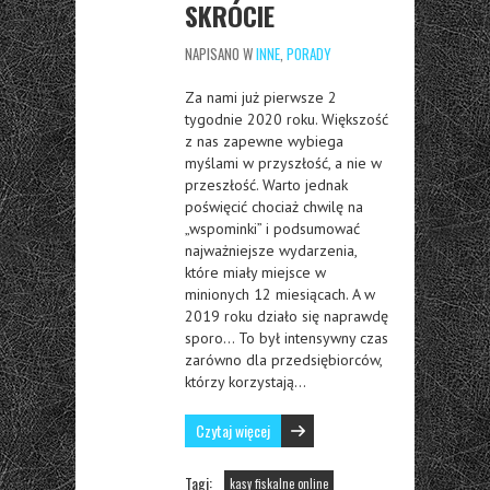
SKRÓCIE
NAPISANO W
INNE
,
PORADY
Za nami już pierwsze 2
tygodnie 2020 roku. Większość
z nas zapewne wybiega
myślami w przyszłość, a nie w
przeszłość. Warto jednak
poświęcić chociaż chwilę na
„wspominki” i podsumować
najważniejsze wydarzenia,
które miały miejsce w
minionych 12 miesiącach. A w
2019 roku działo się naprawdę
sporo… To był intensywny czas
zarówno dla przedsiębiorców,
którzy korzystają…
Czytaj więcej
Tagi:
kasy fiskalne online