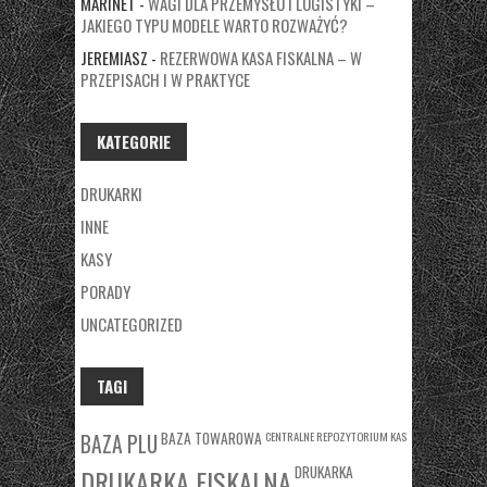
MARINET
-
WAGI DLA PRZEMYSŁU I LOGISTYKI –
JAKIEGO TYPU MODELE WARTO ROZWAŻYĆ?
JEREMIASZ
-
REZERWOWA KASA FISKALNA – W
PRZEPISACH I W PRAKTYCE
KATEGORIE
DRUKARKI
INNE
KASY
PORADY
UNCATEGORIZED
TAGI
BAZA TOWAROWA
CENTRALNE REPOZYTORIUM KAS
BAZA PLU
DRUKARKA
DRUKARKA FISKALNA