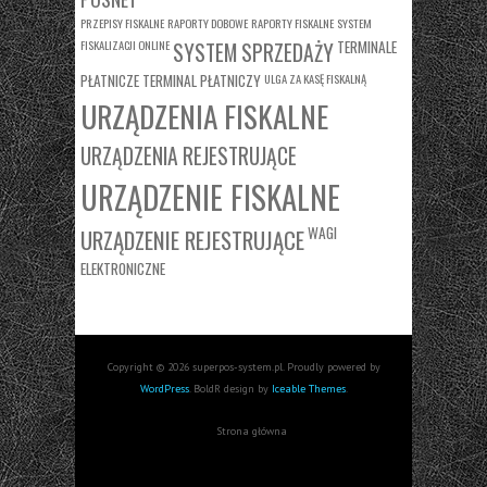
PRZEPISY FISKALNE
RAPORTY DOBOWE
RAPORTY FISKALNE
SYSTEM
FISKALIZACJI ONLINE
TERMINALE
SYSTEM SPRZEDAŻY
PŁATNICZE
TERMINAL PŁATNICZY
ULGA ZA KASĘ FISKALNĄ
URZĄDZENIA FISKALNE
URZĄDZENIA REJESTRUJĄCE
URZĄDZENIE FISKALNE
WAGI
URZĄDZENIE REJESTRUJĄCE
ELEKTRONICZNE
Copyright © 2026 superpos-system.pl. Proudly powered by
WordPress
. BoldR design by
Iceable Themes
.
Strona główna