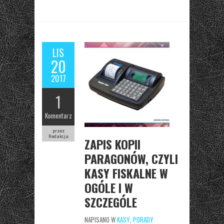
LIS
20
2017
1
Komentarz
przez
Redakcja
ZAPIS KOPII
PARAGONÓW, CZYLI
KASY FISKALNE W
OGÓLE I W
SZCZEGÓLE
NAPISANO W
KASY
,
PORADY