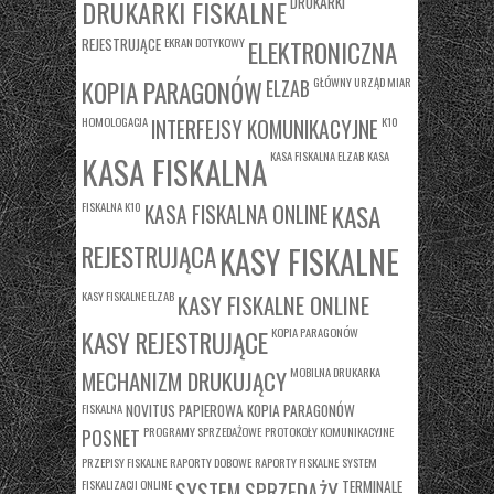
DRUKARKI
DRUKARKI FISKALNE
REJESTRUJĄCE
EKRAN DOTYKOWY
ELEKTRONICZNA
KOPIA PARAGONÓW
GŁÓWNY URZĄD MIAR
ELZAB
HOMOLOGACJA
K10
INTERFEJSY KOMUNIKACYJNE
KASA FISKALNA ELZAB
KASA
KASA FISKALNA
FISKALNA K10
KASA
KASA FISKALNA ONLINE
REJESTRUJĄCA
KASY FISKALNE
KASY FISKALNE ELZAB
KASY FISKALNE ONLINE
KASY REJESTRUJĄCE
KOPIA PARAGONÓW
MOBILNA DRUKARKA
MECHANIZM DRUKUJĄCY
FISKALNA
NOVITUS
PAPIEROWA KOPIA PARAGONÓW
PROGRAMY SPRZEDAŻOWE
PROTOKOŁY KOMUNIKACYJNE
POSNET
PRZEPISY FISKALNE
RAPORTY DOBOWE
RAPORTY FISKALNE
SYSTEM
FISKALIZACJI ONLINE
TERMINALE
SYSTEM SPRZEDAŻY