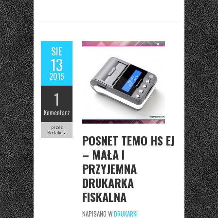
SIE
13
2015
1
Komentarz
przez
Redakcja
POSNET TEMO HS EJ
– MAŁA I
PRZYJEMNA
DRUKARKA
FISKALNA
NAPISANO W
DRUKARKI