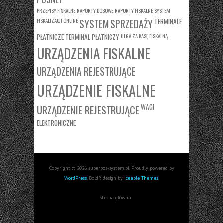
PRZEPISY FISKALNE
RAPORTY DOBOWE
RAPORTY FISKALNE
SYSTEM
FISKALIZACJI ONLINE
TERMINALE
SYSTEM SPRZEDAŻY
PŁATNICZE
TERMINAL PŁATNICZY
ULGA ZA KASĘ FISKALNĄ
URZĄDZENIA FISKALNE
URZĄDZENIA REJESTRUJĄCE
URZĄDZENIE FISKALNE
WAGI
URZĄDZENIE REJESTRUJĄCE
ELEKTRONICZNE
Copyright © 2026 superpos-system.pl. Proudly powered by
WordPress
. BoldR design by
Iceable Themes
.
Strona główna