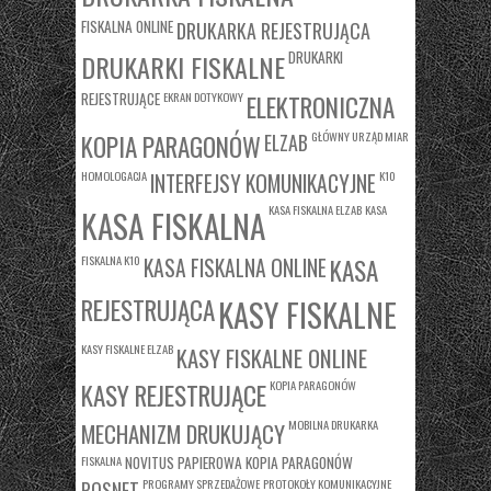
FISKALNA ONLINE
DRUKARKA REJESTRUJĄCA
DRUKARKI
DRUKARKI FISKALNE
REJESTRUJĄCE
EKRAN DOTYKOWY
ELEKTRONICZNA
KOPIA PARAGONÓW
GŁÓWNY URZĄD MIAR
ELZAB
HOMOLOGACJA
K10
INTERFEJSY KOMUNIKACYJNE
KASA FISKALNA ELZAB
KASA
KASA FISKALNA
FISKALNA K10
KASA
KASA FISKALNA ONLINE
REJESTRUJĄCA
KASY FISKALNE
KASY FISKALNE ELZAB
KASY FISKALNE ONLINE
KASY REJESTRUJĄCE
KOPIA PARAGONÓW
MOBILNA DRUKARKA
MECHANIZM DRUKUJĄCY
FISKALNA
NOVITUS
PAPIEROWA KOPIA PARAGONÓW
PROGRAMY SPRZEDAŻOWE
PROTOKOŁY KOMUNIKACYJNE
POSNET