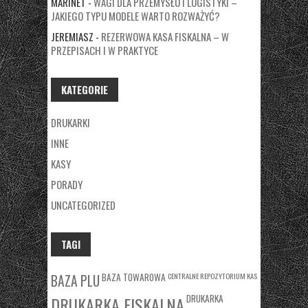
MARINET
-
WAGI DLA PRZEMYSŁU I LOGISTYKI –
JAKIEGO TYPU MODELE WARTO ROZWAŻYĆ?
JEREMIASZ
-
REZERWOWA KASA FISKALNA – W
PRZEPISACH I W PRAKTYCE
KATEGORIE
DRUKARKI
INNE
KASY
PORADY
UNCATEGORIZED
TAGI
BAZA TOWAROWA
CENTRALNE REPOZYTORIUM KAS
BAZA PLU
DRUKARKA
DRUKARKA FISKALNA