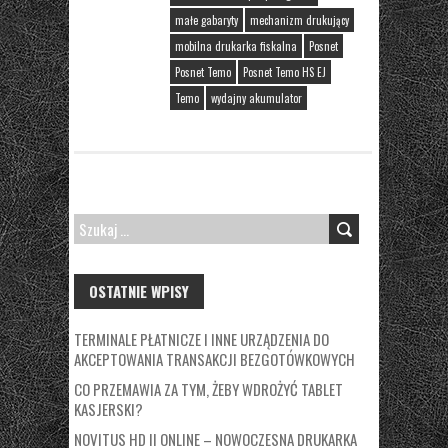
małe gabaryty
mechanizm drukujący
mobilna drukarka fiskalna
Posnet
Posnet Temo
Posnet Temo HS EJ
Temo
wydajny akumulator
SZUKAJ:
OSTATNIE WPISY
TERMINALE PŁATNICZE I INNE URZĄDZENIA DO
AKCEPTOWANIA TRANSAKCJI BEZGOTÓWKOWYCH
CO PRZEMAWIA ZA TYM, ŻEBY WDROŻYĆ TABLET
KASJERSKI?
NOVITUS HD II ONLINE – NOWOCZESNA DRUKARKA