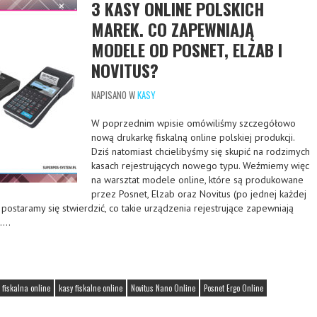
3 KASY ONLINE POLSKICH
MAREK. CO ZAPEWNIAJĄ
MODELE OD POSNET, ELZAB I
NOVITUS?
NAPISANO W
KASY
W poprzednim wpisie omówiliśmy szczegółowo
nową drukarkę fiskalną online polskiej produkcji.
Dziś natomiast chcielibyśmy się skupić na rodzimych
kasach rejestrujących nowego typu. Weźmiemy więc
na warsztat modele online, które są produkowane
przez Posnet, Elzab oraz Novitus (po jednej każdej
e postaramy się stwierdzić, co takie urządzenia rejestrujące zapewniają
m….
 fiskalna online
kasy fiskalne online
Novitus Nano Online
Posnet Ergo Online