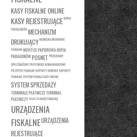
KASY FISKALNE ONLINE
KASY REJESTRUJĄCE
KOPIA
PARAGONÓW
MECHANIZM
MOBILNA DRUKARKA
DRUKUJĄCY
FISKALNA
NOVITUS
PAPIEROWA KOPIA
PARAGONÓW
PROGRAMY
POSNET
SPRZEDAŻOWE
PROTOKOŁY KOMUNIKACYJNE
PRZEPISY FISKALNE
RAPORTY DOBOWE
RAPORTY
FISKALNE
SYSTEM FISKALIZACJI ONLINE
SYSTEM SPRZEDAŻY
TERMINALE PŁATNICZE
TERMINAL
PŁATNICZY
ULGA ZA KASĘ FISKALNĄ
URZĄDZENIA
FISKALNE
URZĄDZENIA
REJESTRUJĄCE