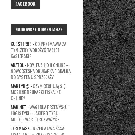
FACEBOOK
NAJNOWSZE KOMENTARZE
KUBSTER88
-
CO PRZEMAWIA ZA
TYM, ŻEBY WDROŻYĆ TABLET
KASJERSKI?
ANATOL
-
NOVITUS HD II ONLINE –
NOWOCZESNA DRUKARKA FISKALNA
DO SYSTEMU SPRZEDAŻY
MARTYN@
-
CZYM CECHUJĄ SIĘ
MOBILNE DRUKARKI FISKALNE
ONLINE?
MARINET
-
WAGI DLA PRZEMYSŁU I
LOGISTYKI – JAKIEGO TYPU
MODELE WARTO ROZWAŻYĆ?
JEREMIASZ
-
REZERWOWA KASA
FISKALNA – W PRZEPISACH I W