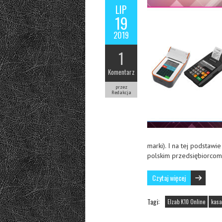
LIP
19
2019
1
Komentarz
przez
Redakcja
marki). I na tej podstawi
polskim przedsiębiorco
Czytaj więcej
Tagi:
Elzab K10 Online
kasa