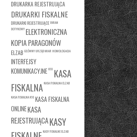
DRUKARKA REJESTRUJĄCA
DRUKARKI FISKALNE
DRUKARKI REJESTRUJĄCE
EKRAN
DOTYKOWY
ELEKTRONICZNA
KOPIA PARAGONÓW
GŁÓWNY URZĄD MIAR
HOMOLOGACJA
ELZAB
INTERFEJSY
K10
KOMUNIKACYJNE
KASA
KASA FISKALNA ELZAB
FISKALNA
KASA FISKALNA K10
KASA FISKALNA
KASA
ONLINE
REJESTRUJĄCA
KASY
KASY FISKALNE ELZAB
FISKALNE