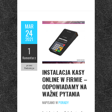
MAR
24
2021
1
Komentarz
przez
Redakcja
INSTALACJA KASY
ONLINE W FIRMIE –
ODPOWIADAMY NA
WAŻNE PYTANIA
NAPISANO W
PORADY