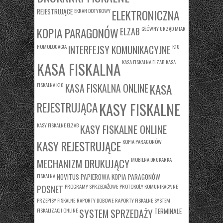
REJESTRUJĄCE
EKRAN DOTYKOWY
ELEKTRONICZNA
KOPIA PARAGONÓW
GŁÓWNY URZĄD MIAR
ELZAB
HOMOLOGACJA
K10
INTERFEJSY KOMUNIKACYJNE
KASA FISKALNA ELZAB
KASA
KASA FISKALNA
FISKALNA K10
KASA
KASA FISKALNA ONLINE
REJESTRUJĄCA
KASY FISKALNE
KASY FISKALNE ELZAB
KASY FISKALNE ONLINE
KASY REJESTRUJĄCE
KOPIA PARAGONÓW
MOBILNA DRUKARKA
MECHANIZM DRUKUJĄCY
FISKALNA
NOVITUS
PAPIEROWA KOPIA PARAGONÓW
PROGRAMY SPRZEDAŻOWE
PROTOKOŁY KOMUNIKACYJNE
POSNET
PRZEPISY FISKALNE
RAPORTY DOBOWE
RAPORTY FISKALNE
SYSTEM
FISKALIZACJI ONLINE
TERMINALE
SYSTEM SPRZEDAŻY