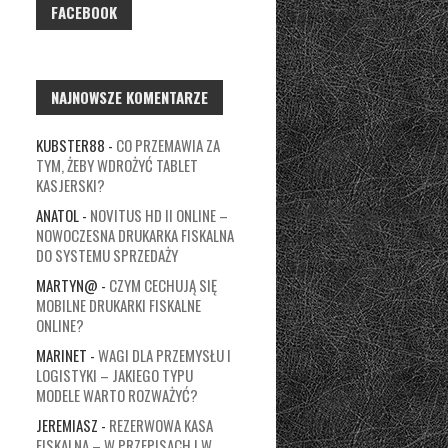
FACEBOOK
NAJNOWSZE KOMENTARZE
KUBSTER88
-
CO PRZEMAWIA ZA
TYM, ŻEBY WDROŻYĆ TABLET
KASJERSKI?
ANATOL
-
NOVITUS HD II ONLINE –
NOWOCZESNA DRUKARKA FISKALNA
DO SYSTEMU SPRZEDAŻY
MARTYN@
-
CZYM CECHUJĄ SIĘ
MOBILNE DRUKARKI FISKALNE
ONLINE?
MARINET
-
WAGI DLA PRZEMYSŁU I
LOGISTYKI – JAKIEGO TYPU
MODELE WARTO ROZWAŻYĆ?
JEREMIASZ
-
REZERWOWA KASA
FISKALNA – W PRZEPISACH I W