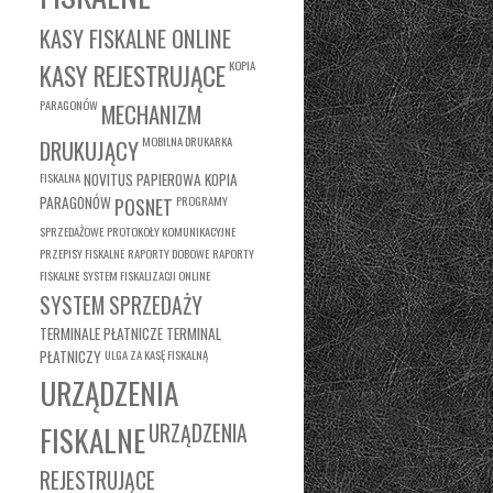
KASY FISKALNE ONLINE
KASY REJESTRUJĄCE
KOPIA
PARAGONÓW
MECHANIZM
MOBILNA DRUKARKA
DRUKUJĄCY
FISKALNA
NOVITUS
PAPIEROWA KOPIA
PARAGONÓW
PROGRAMY
POSNET
SPRZEDAŻOWE
PROTOKOŁY KOMUNIKACYJNE
PRZEPISY FISKALNE
RAPORTY DOBOWE
RAPORTY
FISKALNE
SYSTEM FISKALIZACJI ONLINE
SYSTEM SPRZEDAŻY
TERMINALE PŁATNICZE
TERMINAL
PŁATNICZY
ULGA ZA KASĘ FISKALNĄ
URZĄDZENIA
FISKALNE
URZĄDZENIA
REJESTRUJĄCE