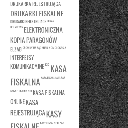
DRUKARKA REJESTRUJĄCA
DRUKARKI FISKALNE
DRUKARKI REJESTRUJĄCE
EKRAN
DOTYKOWY
ELEKTRONICZNA
KOPIA PARAGONÓW
GŁÓWNY URZĄD MIAR
HOMOLOGACJA
ELZAB
INTERFEJSY
K10
KOMUNIKACYJNE
KASA
KASA FISKALNA ELZAB
FISKALNA
KASA FISKALNA K10
KASA FISKALNA
KASA
ONLINE
REJESTRUJĄCA
KASY
KASY FISKALNE ELZAB
FISKALNE