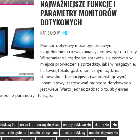
NAJWAŻNIEJSZE FUNKCJE I
PARAMETRY MONITORÓW
DOTYKOWYCH
NAPISANO W
INNE
Monitor dotykowy może być ciekawym
uzupełnieniem rozwiązania systemowego dla firmy.
Wspomniane urządzenie sprawdzi się zarówno w
miejscu prowadzenia sprzedaży, jak i w magazynie,
hurtowni, lokalu gastronomicznym bądź na
stanowisku informacyjnym (samoobsługowym).
Innymi słowy, zastosowań monitora dotykowego
jest wiele. Warto jednak zadbać o to, aby ekran
wiednie parametry i funkcje….
dotykowy Elo
ekran Elo
ekrany dotykowe
ekrany dotykowe Elo
ekrany Elo
Elo
monitor do systemu
monitor do systemu
monitor dotykowy
monitor dotykowy Elo