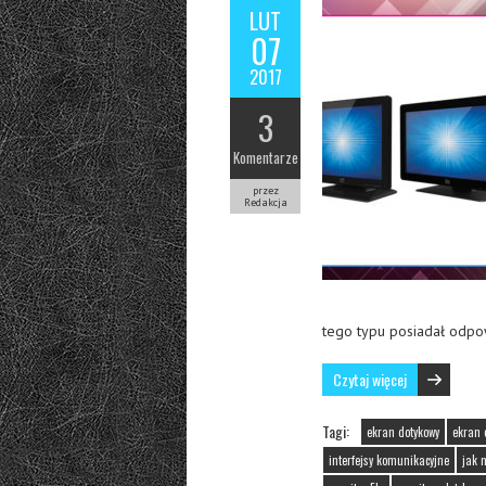
LUT
07
2017
3
Komentarze
przez
Redakcja
tego typu posiadał odpo
Czytaj więcej
Tagi:
ekran dotykowy
ekran 
interfejsy komunikacyjne
jak 