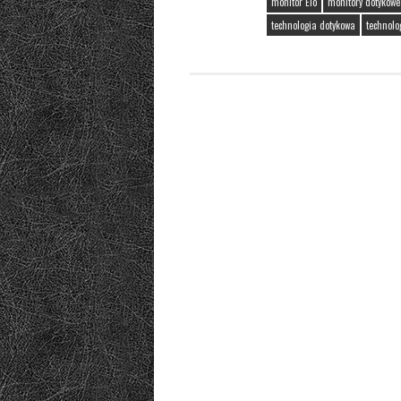
monitor Elo
monitory dotykowe
technologia dotykowa
technolo