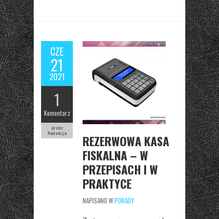
CZE
21
2021
1
Komentarz
przez
Redakcja
REZERWOWA KASA
FISKALNA – W
PRZEPISACH I W
PRAKTYCE
NAPISANO W
PORADY