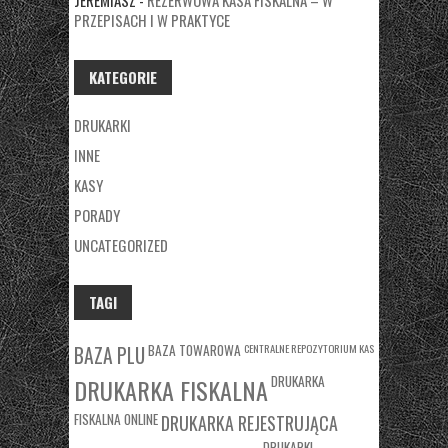
JEREMIASZ
-
REZERWOWA KASA FISKALNA – W
PRZEPISACH I W PRAKTYCE
KATEGORIE
DRUKARKI
INNE
KASY
PORADY
UNCATEGORIZED
TAGI
BAZA TOWAROWA
CENTRALNE REPOZYTORIUM KAS
BAZA PLU
DRUKARKA
DRUKARKA FISKALNA
FISKALNA ONLINE
DRUKARKA REJESTRUJĄCA
DRUKARKI