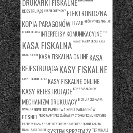
DRUKARKI FISKALNE
REJESTRUJĄCE
EKRAN DOTYKOWY
ELEKTRONICZNA
KOPIA PARAGONÓW
GŁÓWNY URZĄD MIAR
ELZAB
HOMOLOGACJA
K10
INTERFEJSY KOMUNIKACYJNE
KASA FISKALNA ELZAB
KASA
KASA FISKALNA
FISKALNA K10
KASA
KASA FISKALNA ONLINE
REJESTRUJĄCA
KASY FISKALNE
KASY FISKALNE ELZAB
KASY FISKALNE ONLINE
KASY REJESTRUJĄCE
KOPIA PARAGONÓW
MOBILNA DRUKARKA
MECHANIZM DRUKUJĄCY
FISKALNA
NOVITUS
PAPIEROWA KOPIA PARAGONÓW
PROGRAMY SPRZEDAŻOWE
PROTOKOŁY KOMUNIKACYJNE
POSNET
PRZEPISY FISKALNE
RAPORTY DOBOWE
RAPORTY FISKALNE
SYSTEM
FISKALIZACJI ONLINE
TERMINALE
SYSTEM SPRZEDAŻY