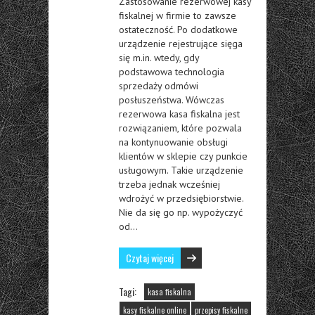
Zastosowanie rezerwowej kasy
fiskalnej w firmie to zawsze
ostateczność. Po dodatkowe
urządzenie rejestrujące sięga
się m.in. wtedy, gdy
podstawowa technologia
sprzedaży odmówi
posłuszeństwa. Wówczas
rezerwowa kasa fiskalna jest
rozwiązaniem, które pozwala
na kontynuowanie obsługi
klientów w sklepie czy punkcie
usługowym. Takie urządzenie
trzeba jednak wcześniej
wdrożyć w przedsiębiorstwie.
Nie da się go np. wypożyczyć
od…
Czytaj więcej
Tagi:
kasa fiskalna
kasy fiskalne online
przepisy fiskalne